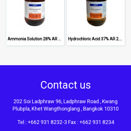
Ammonia Solution 28% AR 2.5 lt. No.A5023-1-2501, QRec
Hydrochloric Acid 37% AR 2.5 lt. No.H8040-1-2501, QRec
Contact us
202 Soi Ladphraw 96, Ladphraw Road , Kwang
Plubpla, Khet Wangthonglang , Bangkok 10310
Tel : +662 931 8232-3 Fax : +662 931 8234