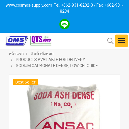
www.cosmos-supply.com
Tel. +662
-931-8232-3 / Fax. +662-931-
8234
หน้าแรก
สินค้าทั้งหมด
PRODUCTS AVAILABLE FOR DELIVERY
SODIUM CARBONATE DENSE, LOW CHLORIDE
Best Seller