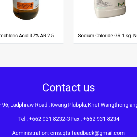
Hydrochloric Acid 37% AR 2.5 lt. No.H8040-1-2501, QRec
Contact us
 96, Ladphraw Road , Kwang Plubpla, Khet Wangthonglan
Tel : +662 931 8232-3 Fax : +662 931 8234
Administration: cms.qts.feedback@gmail.com