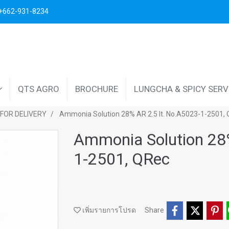
. +662-931-8234
QTS AGRO
BROCHURE
LUNGCHA & SPICY SER
FOR DELIVERY
Ammonia Solution 28% AR 2.5 lt. No.A5023-1-2501,
Ammonia Solution 28%
1-2501, QRec
เพิ่มรายการโปรด
Share