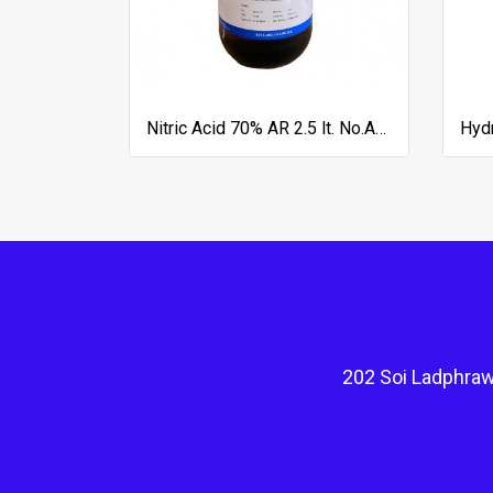
Nitric Acid 70% AR 2.5 lt. No.AR1137-G2.5L, RCI LabScan
202 Soi Ladphraw