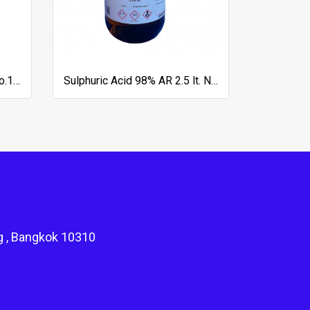
Sodium Chloride GR 1 kg. No.1.06404.1000, Merck
Sulphuric Acid 98% AR 2.5 lt. No.S7064-1-2501, QRec
g , Bangkok 10310