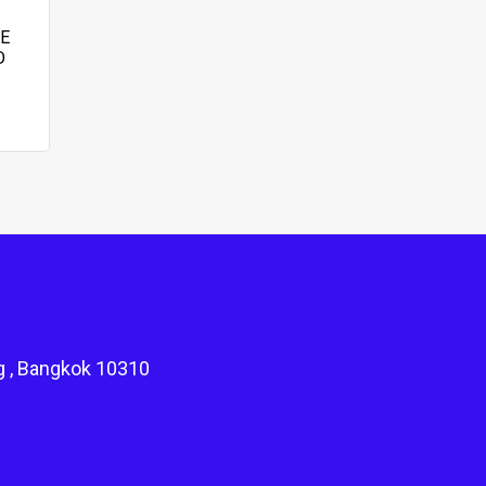
E
D
g , Bangkok 10310