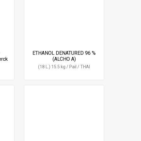
0
ETHANOL DENATURED 96 %
erck
(ALCHO A)
(18 L.) 15.5 kg / Pail / THAI