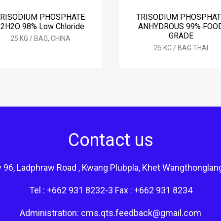
TRISODIUM PHOSPHATE
TRISODIUM PHOSPHAT
12H2O 98% Low Chloride
ANHYDROUS 99% FOO
GRADE
25 KG / BAG, CHINA
25 KG / BAG THAI
Contact us
 96, Ladphraw Road , Kwang Plubpla, Khet Wangthonglan
Tel : +662 931 8232-3 Fax : +662 931 8234
Administration: cms.qts.feedback@gmail.com