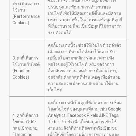
ชมเว็บไซต์ อีกทั้งยังใช้ข้อมูลนี้เพื่อการ
ประเมินผลการ
ปรับปรุงและพัฒนาการทำงานของ
ใช้งาน
เว็บไซต์เพื่อให้มีคุณภาพดีขึ้นและมีความ
(Performance
เหมาะสมมากขึ้น ในส่วนของข้อมูลที่คุกกี้
Cookies)
ที่เก็บรวบรวมนี้จะเป็นข้อมูลที่ไม่สามารถ
ระบุตัวตนได้
คุกกี้ประเภทนี้จะช่วยให้เว็บไซต์ จดจำตัว
เลือกต่าง ๆ ที่ท่านได้ตั้งค่าไว้และปรับ
3. คุกกี้เพื่อการ
เปลี่ยนไปตามพฤติกรรมและความพึง
ใช้งานเว็บไซต์
พอใจของผู้ใช้เว็บไซต์ เช่น จดจำการ
(Function
ล็อกอินของท่าน ,จดจำการตั้งค่าภาษา,
Cookies)
จดจำสินค้าล่าสุดที่ท่านเคยดู เพื่ออำนวย
ความสะดวกเมื่อท่านกลับเข้ามาใช้งาน
เว็บไซต์
คุกกี้ประเภทนี้เป็นคุกกี้ที่เกิดจากการเชื่อม
โยงเว็บไซต์ของบุคคลที่สาม เช่น Google
4. คุกกี้เพื่อการ
Analytics, Facebook Pixels ,LINE Tags,
โฆษณาไปยัง
Tiktok Pixels เพื่อเก็บข้อมูลการเข้าใช้
กลุ่มเป้าหมาย
งานและลิงก์ที่ท่านติดตามหรือเยี่ยมชม
(Targeting
เพื่อให้เข้าใจความต้องการของท่านและ