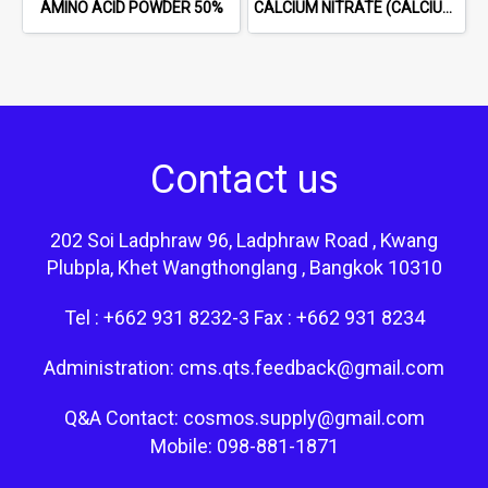
AMINO ACID POWDER 50%
CALCIUM NITRATE (CALCIUM SALT)
Contact us
202 Soi Ladphraw 96, Ladphraw Road , Kwang
Plubpla, Khet Wangthonglang , Bangkok 10310
Tel : +662 931 8232-3 Fax : +662 931 8234
Administration: cms.qts.feedback@gmail.com
Q&A Contact: cosmos.supply@gmail.com
Mobile: 098-881-1871