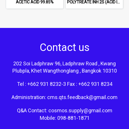
ACETIC ACID 99.85%
POLYTREATE INH 2S (ACID INHIBITOR FOR HCl)
Contact us
202 Soi Ladphraw 96, Ladphraw Road , Kwang
Plubpla, Khet Wangthonglang , Bangkok 10310
Tel : +662 931 8232-3 Fax : +662 931 8234
Administration: cms.qts.feedback@gmail.com
Q&A Contact: cosmos.supply@gmail.com
Mobile: 098-881-1871