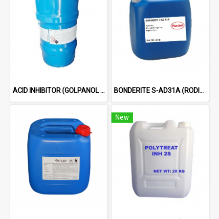
ACID INHIBITOR (GOLPANOL BOZ 98%) WHITE CRYSTAL POWDER
BONDERITE S-AD31A (RODINE 31 A) ACID INHIBITOR
New