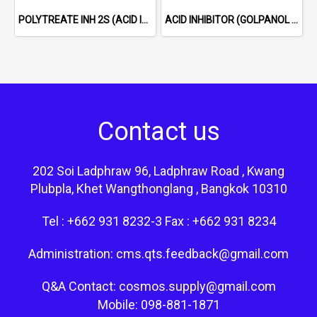
POLYTREATE INH 2S (ACID INHIBITOR FOR HCl)
ACID INHIBITOR (GOLPANOL BOZ 98%) WHITE CRYSTAL POWDER
Contact us
202 Soi Ladphraw 96, Ladphraw Road , Kwang
Plubpla, Khet Wangthonglang , Bangkok 10310
Tel : +662 931 8232-3 Fax : +662 931 8234
Administration: cms.qts.feedback@gmail.com
Q&A Contact: cosmos.supply@gmail.com
Mobile: 098-881-1871