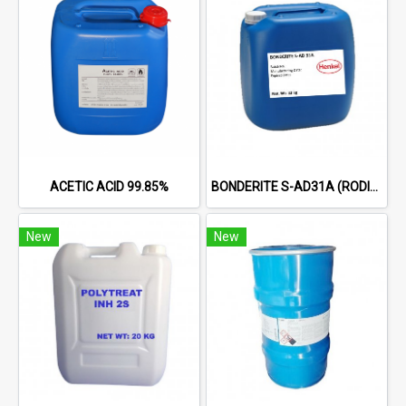
ACETIC ACID 99.85%
BONDERITE S-AD31A (RODINE 31 A) ACID INHIBITOR
New
New