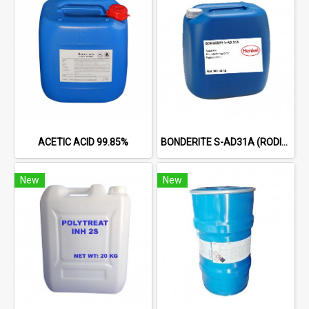
ACETIC ACID 99.85%
BONDERITE S-AD31A (RODINE 31 A) ACID INHIBITOR
New
New