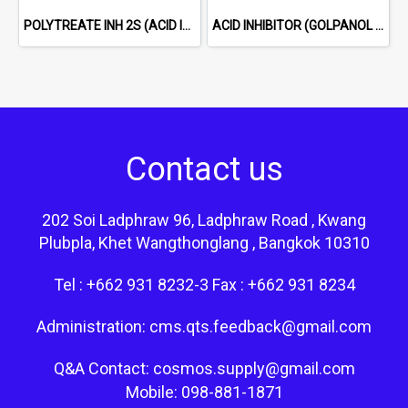
POLYTREATE INH 2S (ACID INHIBITOR FOR HCl)
ACID INHIBITOR (GOLPANOL BOZ 98%) WHITE CRYSTAL POWDER
Contact us
202 Soi Ladphraw 96, Ladphraw Road , Kwang
Plubpla, Khet Wangthonglang , Bangkok 10310
Tel : +662 931 8232-3 Fax : +662 931 8234
Administration: cms.qts.feedback@gmail.com
Q&A Contact: cosmos.supply@gmail.com
Mobile: 098-881-1871