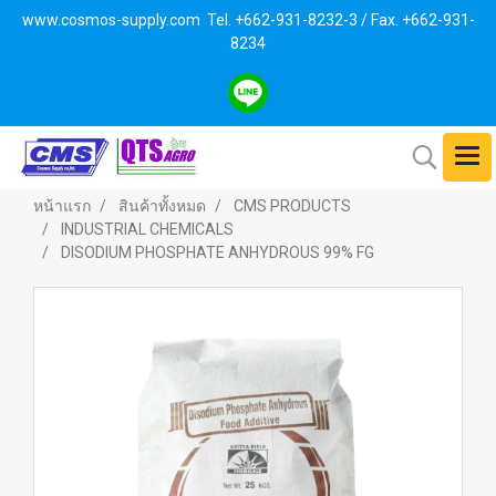
www.cosmos-supply.com
Tel. +662
-931-8232-3 / Fax. +662-931-
8234
หน้าแรก
สินค้าทั้งหมด
CMS PRODUCTS
INDUSTRIAL CHEMICALS
DISODIUM PHOSPHATE ANHYDROUS 99% FG