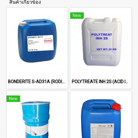
สินค้าเกี่ยวข้อง
New
BONDERITE S-AD31A (RODINE 31 A) ACID INHIBITOR
POLYTREATE INH 2S (ACID INHIBITOR FOR HCl)
New