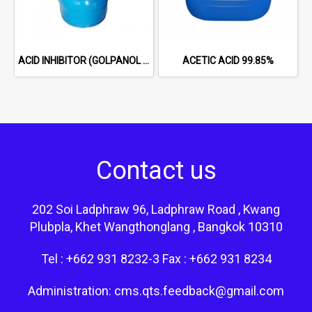
ACID INHIBITOR (GOLPANOL BOZ 98%) WHITE CRYSTAL POWDER
ACETIC ACID 99.85%
Contact us
202 Soi Ladphraw 96, Ladphraw Road , Kwang
Plubpla, Khet Wangthonglang , Bangkok 10310
Tel : +662 931 8232-3 Fax : +662 931 8234
Administration: cms.qts.feedback@gmail.com