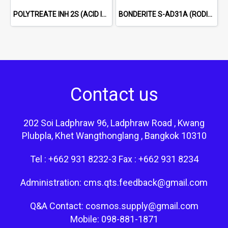
POLYTREATE INH 2S (ACID INHIBITOR FOR HCl)
BONDERITE S-AD31A (RODINE 31 A) ACID INHIBITOR
Contact us
202 Soi Ladphraw 96, Ladphraw Road , Kwang
Plubpla, Khet Wangthonglang , Bangkok 10310
Tel : +662 931 8232-3 Fax : +662 931 8234
Administration: cms.qts.feedback@gmail.com
Q&A Contact: cosmos.supply@gmail.com
Mobile: 098-881-1871