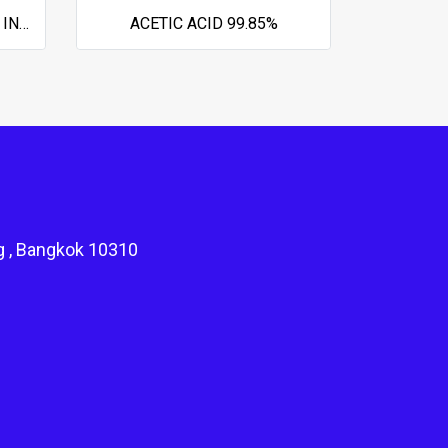
POLYTREATE INH 2S (ACID INHIBITOR FOR HCl)
ACETIC ACID 99.85%
g , Bangkok 10310