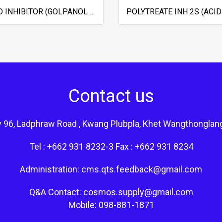
ACID INHIBITOR (GOLPANOL BOZ 98%) WHITE CRYSTAL POWDER
Contact us
 96, Ladphraw Road , Kwang Plubpla, Khet Wangthonglan
Tel : +662 931 8232-3 Fax : +662 931 8234
Administration: cms.qts.feedback@gmail.com
Q&A Contact: cosmos.supply@gmail.com
Mobile: 098-881-1871