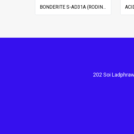
BONDERITE S-AD31A (RODINE 31 A) ACID INHIBITOR
202 Soi Ladphraw