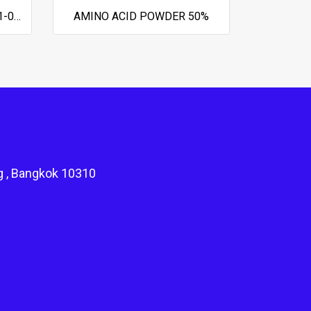
AMMONIUM SULPHATE (21-0-0)
AMINO ACID POWDER 50%
g , Bangkok 10310