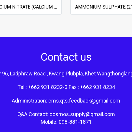
CALCIUM NITRATE (CALCIUM SALT)
Contact us
 96, Ladphraw Road , Kwang Plubpla, Khet Wangthonglan
Tel : +662 931 8232-3 Fax : +662 931 8234
Administration: cms.qts.feedback@gmail.com
Q&A Contact: cosmos.supply@gmail.com
Mobile: 098-881-1871