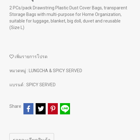
2 PCs/pack Drawstring Plastic Dust Cover Bags, transparent
Storage Bags with multi-purpose for Home Organization,
suitable for luggage, blanket, big doll, duvet and reusable
(Size L)
เพิ่มรายการโปรด
หมวดหมู่ :
LUNGCHA & SPICY SERVED
แบรนด์ :
SPICY SERVED
Share